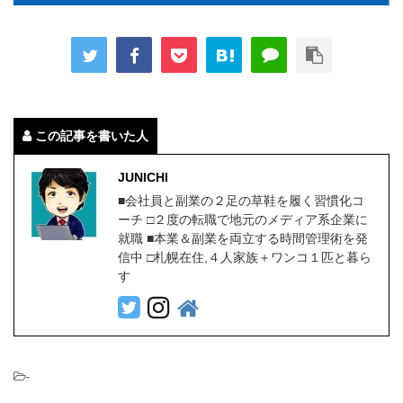
この記事を書いた人
JUNICHI
■会社員と副業の２足の草鞋を履く習慣化コ
ーチ □２度の転職で地元のメディア系企業に
就職 ■本業＆副業を両立する時間管理術を発
信中 □札幌在住,４人家族＋ワンコ１匹と暮ら
す
-