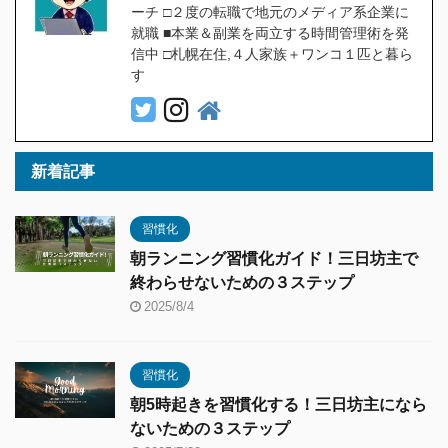
ーチ □２度の転職で地元のメディア系企業に
就職 ■本業＆副業を両立する時間管理術を発
信中 □札幌在住,４人家族＋ワンコ１匹と暮ら
す
新着記事
習慣化
朝ランニング習慣化ガイド！三日坊主で
終わらせないための３ステップ
2025/8/4
習慣化
朝5時起きを習慣化する！三日坊主になら
ないための３ステップ