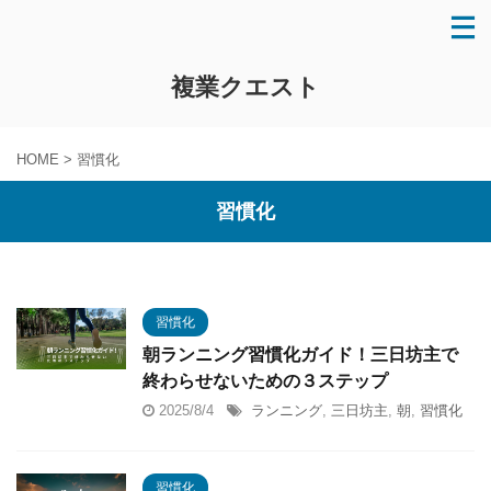
複業クエスト
HOME
>
習慣化
習慣化
習慣化
朝ランニング習慣化ガイド！三日坊主で
終わらせないための３ステップ
2025/8/4
ランニング
,
三日坊主
,
朝
,
習慣化
習慣化