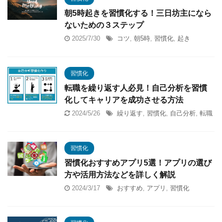
朝5時起きを習慣化する！三日坊主になら
ないための３ステップ
2025/7/30
コツ
,
朝5時
,
習慣化
,
起き
習慣化
転職を繰り返す人必見！自己分析を習慣
化してキャリアを成功させる方法
2024/5/26
繰り返す
,
習慣化
,
自己分析
,
転職
習慣化
習慣化おすすめアプリ5選！アプリの選び
方や活用方法などを詳しく解説
2024/3/17
おすすめ
,
アプリ
,
習慣化