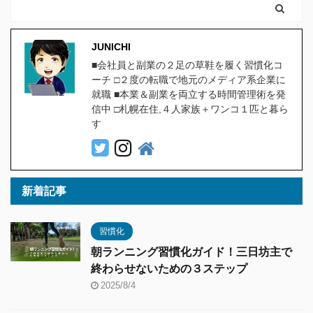
JUNICHI
■会社員と副業の２足の草鞋を履く習慣化コ
ーチ □２度の転職で地元のメディア系企業に
就職 ■本業＆副業を両立する時間管理術を発
信中 □札幌在住,４人家族＋ワンコ１匹と暮ら
す
新着記事
習慣化
朝ランニング習慣化ガイド！三日坊主で
終わらせないための３ステップ
2025/8/4