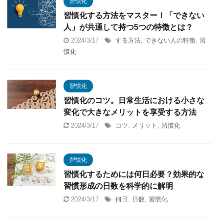
習慣化
習慣化する方法をマスター！「できない
人」が共通して持つ5つの特徴とは？
2024/3/17
する方法
,
できない人の特徴
,
習
慣化
習慣化
習慣化のコツ。日常生活における小さな
変化で大きなメリットを享受する方法
2024/3/17
コツ
,
メリット
,
習慣化
習慣化
習慣化するためには何日必要？効果的な
習慣形成の日数を科学的に解明
2024/3/17
何日
,
日数
,
習慣化