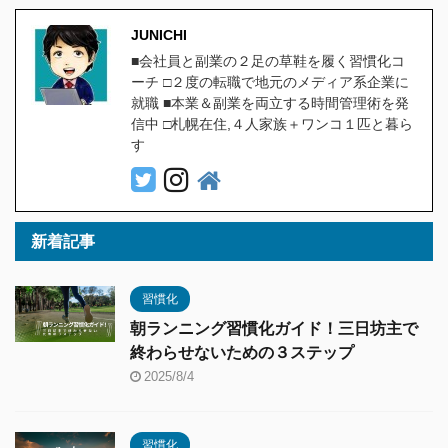
JUNICHI
■会社員と副業の２足の草鞋を履く習慣化コ
ーチ □２度の転職で地元のメディア系企業に
就職 ■本業＆副業を両立する時間管理術を発
信中 □札幌在住,４人家族＋ワンコ１匹と暮ら
す
新着記事
習慣化
朝ランニング習慣化ガイド！三日坊主で
終わらせないための３ステップ
2025/8/4
習慣化