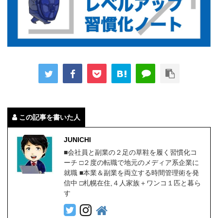
この記事を書いた人
JUNICHI
■会社員と副業の２足の草鞋を履く習慣化コ
ーチ □２度の転職で地元のメディア系企業に
就職 ■本業＆副業を両立する時間管理術を発
信中 □札幌在住,４人家族＋ワンコ１匹と暮ら
す