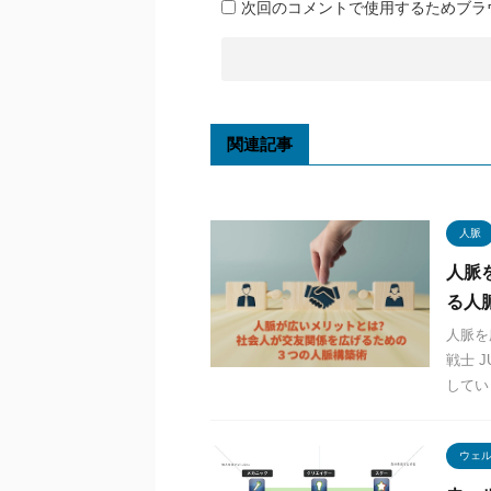
次回のコメントで使用するためブラ
関連記事
人脈
人脈
る人
人脈を
戦士 
してい
ウェ