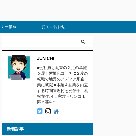
ミナー情報
お問い合わせ
JUNICHI
■会社員と副業の２足の草鞋
を履く習慣化コーチ □２度の
転職で地元のメディア系企
業に就職 ■本業＆副業を両立
する時間管理術を発信中 □札
幌在住,４人家族＋ワンコ１
匹と暮らす
新着記事