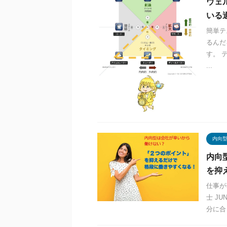
ウェ
いる
簡単テ
るんだ
す。 
...
内向
内向
を抑
仕事が
士 J
分に合