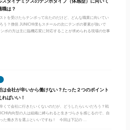
ルスダイナミクスのテンポタイプ（体感型）に向いて
適職は？
ストを受けたらテンポって出たのだけど、どんな職業に向いてい
ろう？僧侶 JUNICHI僕もスチールの次にテンポの要素が強いで
テンポの方は主に臨機応変に対応することが求められる現場の仕事
型
型は会社が辛いから働けない？たった２つのポイント
えればいい！
辛くて会社に行きたいくないのだが、どうしたらいいだろう？戦
UNICHI内向型の人は組織に縛られると生きづらさを感じるので、自
った働き方を選ぶといいですね！ 今回は下記の ...