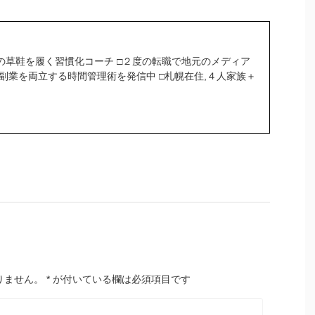
の草鞋を履く習慣化コーチ □２度の転職で地元のメディア
＆副業を両立する時間管理術を発信中 □札幌在住,４人家族＋
りません。
*
が付いている欄は必須項目です