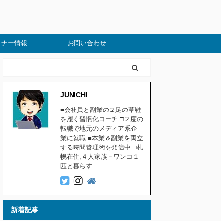
ミナー情報
お問い合わせ
JUNICHI
■会社員と副業の２足の草鞋
を履く習慣化コーチ □２度の
転職で地元のメディア系企
業に就職 ■本業＆副業を両立
する時間管理術を発信中 □札
幌在住,４人家族＋ワンコ１
匹と暮らす
新着記事