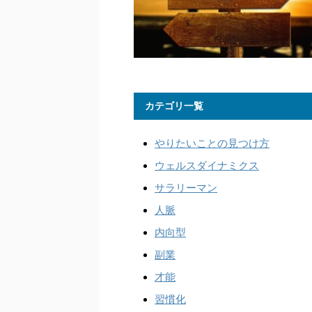
カテゴリ一覧
やりたいことの見つけ方
ウェルスダイナミクス
サラリーマン
人脈
内向型
副業
才能
習慣化