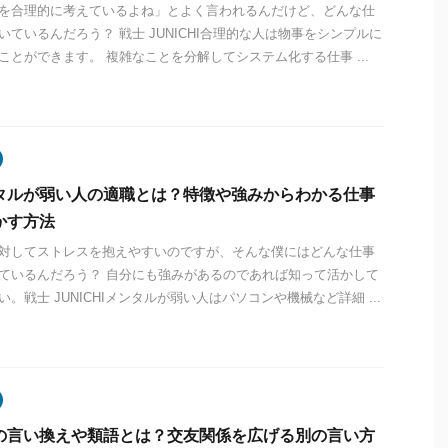
を合理的に考えているよね」とよく言われるんだけど、どんな仕
いているんだろう？ 戦士 JUNICHI合理的な人は物事をシンプルに
ことができます。 複雑なことを分解してシステム化する仕事 ...
タルが弱い人の適職とは？特徴や強みからわかる仕事
かす方法
対してストレスを抱えやすいのですが、そんな僕にはどんな仕事
ているんだろう？ 自分にも強みがあるのであれば知って活かして
い。戦士 JUNICHIメンタルが弱い人はパソコンや機械など詳細 ...
の言い換えや類語とは？交友関係を広げる別の言い方