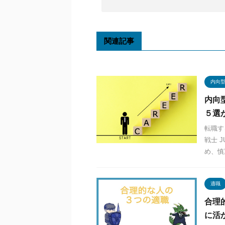
関連記事
内向
内向
５選
転職す
戦士 
め、慎
適職
合理
に活