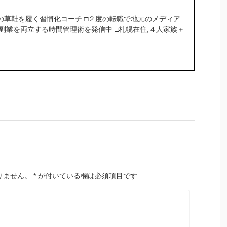
の草鞋を履く習慣化コーチ □２度の転職で地元のメディア
＆副業を両立する時間管理術を発信中 □札幌在住,４人家族＋
りません。
*
が付いている欄は必須項目です