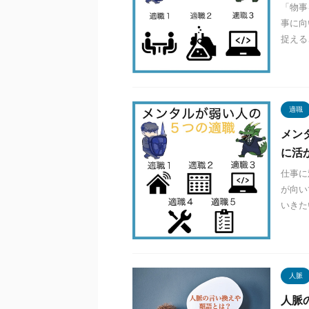
「物事
事に向
捉える
適職
メン
に活
仕事に
が向い
いきた
人脈
人脈