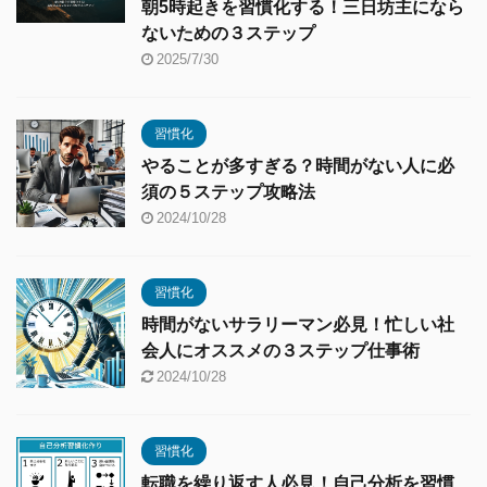
朝5時起きを習慣化する！三日坊主になら
ないための３ステップ
2025/7/30
習慣化
やることが多すぎる？時間がない人に必
須の５ステップ攻略法
2024/10/28
習慣化
時間がないサラリーマン必見！忙しい社
会人にオススメの３ステップ仕事術
2024/10/28
習慣化
転職を繰り返す人必見！自己分析を習慣