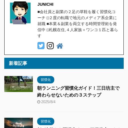
JUNICHI
■会社員と副業の２足の草鞋を履く習慣化コ
ーチ □２度の転職で地元のメディア系企業に
就職 ■本業＆副業を両立する時間管理術を発
信中 □札幌在住,４人家族＋ワンコ１匹と暮ら
す
新着記事
習慣化
朝ランニング習慣化ガイド！三日坊主で
終わらせないための３ステップ
2025/8/4
習慣化