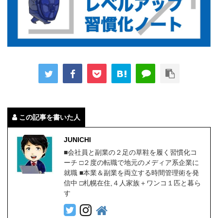
この記事を書いた人
JUNICHI
■会社員と副業の２足の草鞋を履く習慣化コ
ーチ □２度の転職で地元のメディア系企業に
就職 ■本業＆副業を両立する時間管理術を発
信中 □札幌在住,４人家族＋ワンコ１匹と暮ら
す