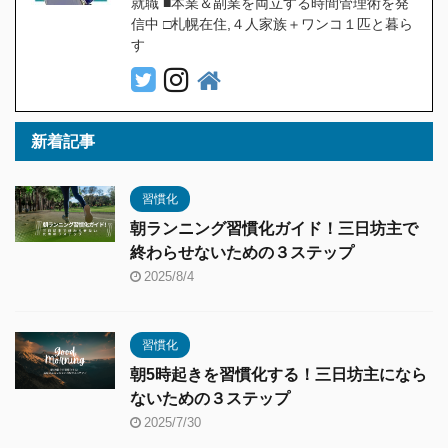
就職 ■本業＆副業を両立する時間管理術を発
信中 □札幌在住,４人家族＋ワンコ１匹と暮ら
す
新着記事
習慣化
朝ランニング習慣化ガイド！三日坊主で
終わらせないための３ステップ
2025/8/4
習慣化
朝5時起きを習慣化する！三日坊主になら
ないための３ステップ
2025/7/30