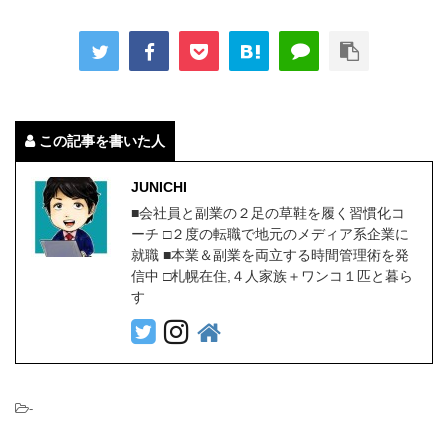
この記事を書いた人
JUNICHI
■会社員と副業の２足の草鞋を履く習慣化コ
ーチ □２度の転職で地元のメディア系企業に
就職 ■本業＆副業を両立する時間管理術を発
信中 □札幌在住,４人家族＋ワンコ１匹と暮ら
す
-