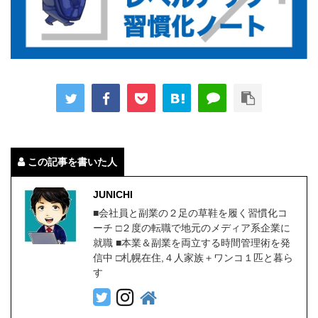
この記事を書いた人
JUNICHI
■会社員と副業の２足の草鞋を履く習慣化コ
ーチ □２度の転職で地元のメディア系企業に
就職 ■本業＆副業を両立する時間管理術を発
信中 □札幌在住,４人家族＋ワンコ１匹と暮ら
す