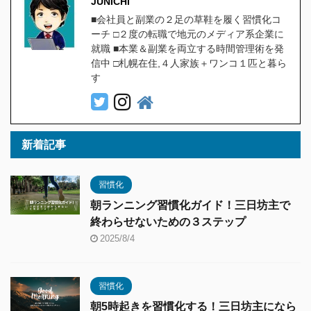
JUNICHI
■会社員と副業の２足の草鞋を履く習慣化コ
ーチ □２度の転職で地元のメディア系企業に
就職 ■本業＆副業を両立する時間管理術を発
信中 □札幌在住,４人家族＋ワンコ１匹と暮ら
す
新着記事
習慣化
朝ランニング習慣化ガイド！三日坊主で
終わらせないための３ステップ
2025/8/4
習慣化
朝5時起きを習慣化する！三日坊主になら