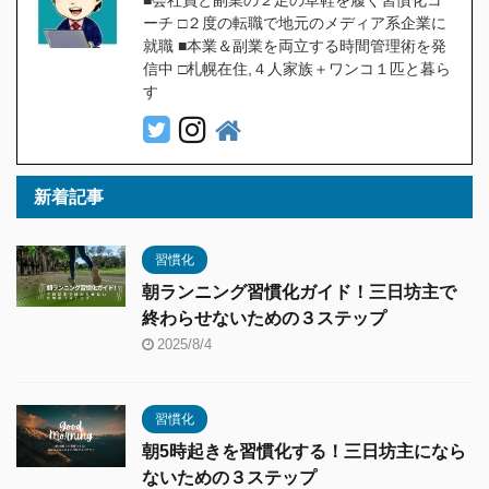
■会社員と副業の２足の草鞋を履く習慣化コ
ーチ □２度の転職で地元のメディア系企業に
就職 ■本業＆副業を両立する時間管理術を発
信中 □札幌在住,４人家族＋ワンコ１匹と暮ら
す
新着記事
習慣化
朝ランニング習慣化ガイド！三日坊主で
終わらせないための３ステップ
2025/8/4
習慣化
朝5時起きを習慣化する！三日坊主になら
ないための３ステップ