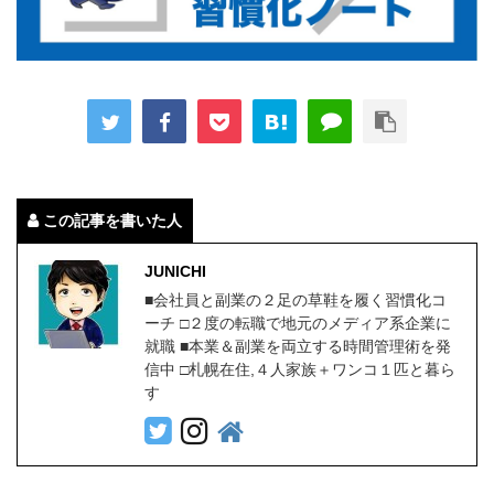
この記事を書いた人
JUNICHI
■会社員と副業の２足の草鞋を履く習慣化コ
ーチ □２度の転職で地元のメディア系企業に
就職 ■本業＆副業を両立する時間管理術を発
信中 □札幌在住,４人家族＋ワンコ１匹と暮ら
す