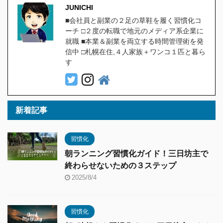
JUNICHI
■会社員と副業の２足の草鞋を履く習慣化コ
ーチ □２度の転職で地元のメディア系企業に
就職 ■本業＆副業を両立する時間管理術を発
信中 □札幌在住,４人家族＋ワンコ１匹と暮ら
す
新着記事
習慣化
朝ランニング習慣化ガイド！三日坊主で
終わらせないための３ステップ
2025/8/4
習慣化