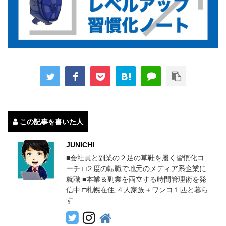
この記事を書いた人
JUNICHI
■会社員と副業の２足の草鞋を履く習慣化コ
ーチ □２度の転職で地元のメディア系企業に
就職 ■本業＆副業を両立する時間管理術を発
信中 □札幌在住,４人家族＋ワンコ１匹と暮ら
す