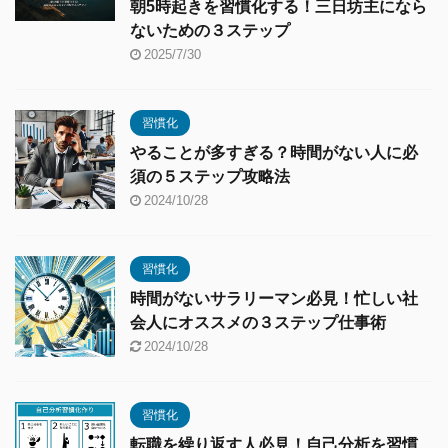
朝5時起きを習慣化する！三日坊主になら
ないための３ステップ
2025/7/30
習慣化
やることが多すぎる？時間がない人に必
須の５ステップ攻略法
2024/10/28
習慣化
時間がないサラリーマン必見！忙しい社
会人にオススメの３ステップ仕事術
2024/10/28
習慣化
転職を繰り返す人必見！自己分析を習慣