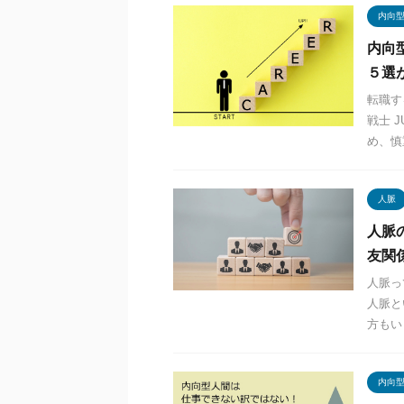
内向
内向
５選
転職す
戦士 
め、慎
人脈
人脈
友関
人脈っ
人脈と
方もい
内向