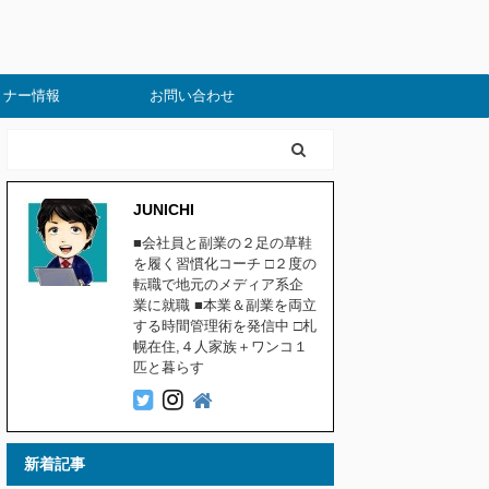
ミナー情報
お問い合わせ
JUNICHI
■会社員と副業の２足の草鞋
を履く習慣化コーチ □２度の
転職で地元のメディア系企
業に就職 ■本業＆副業を両立
する時間管理術を発信中 □札
幌在住,４人家族＋ワンコ１
匹と暮らす
新着記事