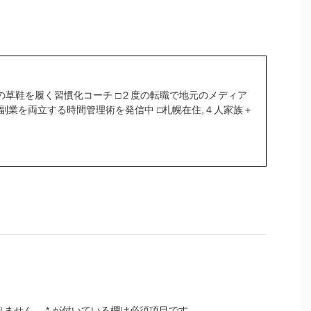
の草鞋を履く習慣化コーチ □２度の転職で地元のメディア
＆副業を両立する時間管理術を発信中 □札幌在住,４人家族＋
りません。
*
が付いている欄は必須項目です