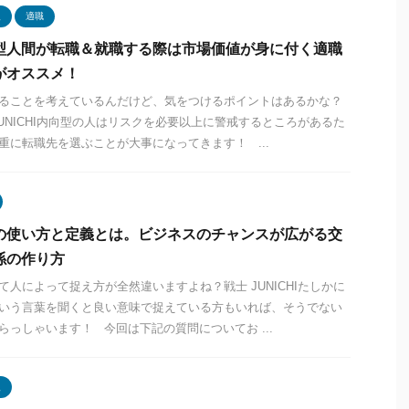
型
適職
型人間が転職＆就職する際は市場価値が身に付く適職
がオススメ！
ることを考えているんだけど、気をつけるポイントはあるかな？
JUNICHI内向型の人はリスクを必要以上に警戒するところがあるた
重に転職先を選ぶことが大事になってきます！ ...
の使い方と定義とは。ビジネスのチャンスが広がる交
係の作り方
て人によって捉え方が全然違いますよね？戦士 JUNICHIたしかに
いう言葉を聞くと良い意味で捉えている方もいれば、そうでない
らっしゃいます！ 今回は下記の質問についてお ...
型