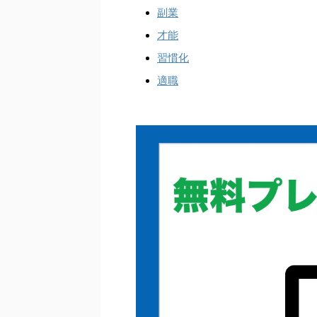
副業
才能
習慣化
適職