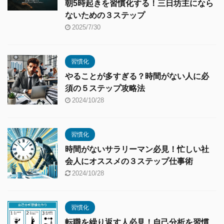
朝5時起きを習慣化する！三日坊主になら
ないための３ステップ
2025/7/30
習慣化
やることが多すぎる？時間がない人に必
須の５ステップ攻略法
2024/10/28
習慣化
時間がないサラリーマン必見！忙しい社
会人にオススメの３ステップ仕事術
2024/10/28
習慣化
転職を繰り返す人必見！自己分析を習慣