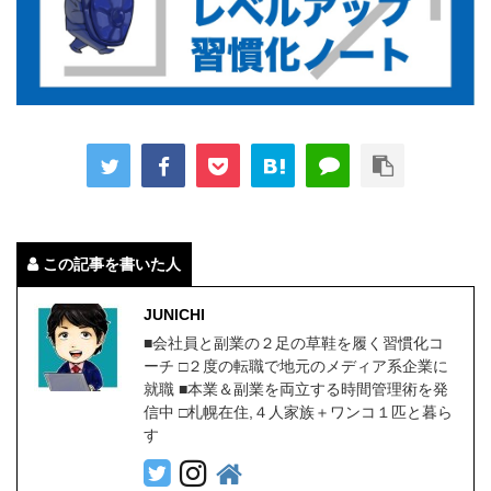
この記事を書いた人
JUNICHI
■会社員と副業の２足の草鞋を履く習慣化コ
ーチ □２度の転職で地元のメディア系企業に
就職 ■本業＆副業を両立する時間管理術を発
信中 □札幌在住,４人家族＋ワンコ１匹と暮ら
す