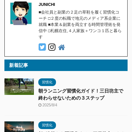
JUNICHI
■会社員と副業の２足の草鞋を履く習慣化コ
ーチ □２度の転職で地元のメディア系企業に
就職 ■本業＆副業を両立する時間管理術を発
信中 □札幌在住,４人家族＋ワンコ１匹と暮ら
す
新着記事
習慣化
朝ランニング習慣化ガイド！三日坊主で
終わらせないための３ステップ
2025/8/4
習慣化