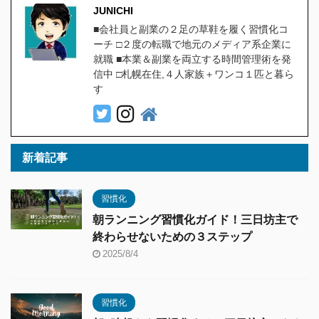
JUNICHI
■会社員と副業の２足の草鞋を履く習慣化コ
ーチ □２度の転職で地元のメディア系企業に
就職 ■本業＆副業を両立する時間管理術を発
信中 □札幌在住,４人家族＋ワンコ１匹と暮ら
す
新着記事
習慣化
朝ランニング習慣化ガイド！三日坊主で
終わらせないための３ステップ
2025/8/4
習慣化