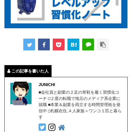
この記事を書いた人
JUNICHI
■会社員と副業の２足の草鞋を履く習慣化コ
ーチ □２度の転職で地元のメディア系企業に
就職 ■本業＆副業を両立する時間管理術を発
信中 □札幌在住,４人家族＋ワンコ１匹と暮ら
す