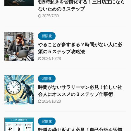
朝5時起きを習慣化する！三日坊主になら
ないための３ステップ
2025/7/30
習慣化
やることが多すぎる？時間がない人に必
須の５ステップ攻略法
2024/10/28
習慣化
時間がないサラリーマン必見！忙しい社
会人にオススメの３ステップ仕事術
2024/10/28
習慣化
転職を繰り返す人必見！自己分析を習慣