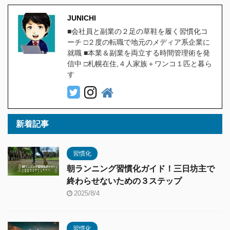
JUNICHI
■会社員と副業の２足の草鞋を履く習慣化コ
ーチ □２度の転職で地元のメディア系企業に
就職 ■本業＆副業を両立する時間管理術を発
信中 □札幌在住,４人家族＋ワンコ１匹と暮ら
す
新着記事
習慣化
朝ランニング習慣化ガイド！三日坊主で
終わらせないための３ステップ
2025/8/4
習慣化