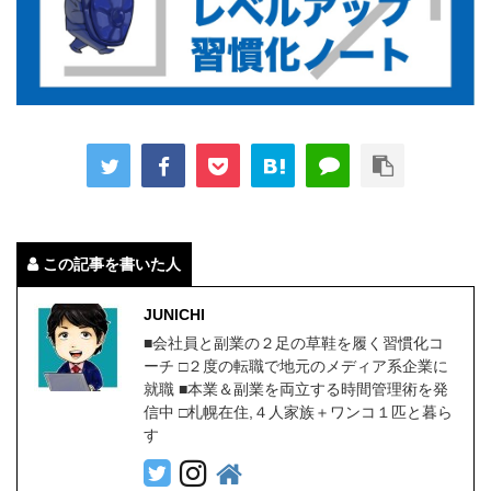
この記事を書いた人
JUNICHI
■会社員と副業の２足の草鞋を履く習慣化コ
ーチ □２度の転職で地元のメディア系企業に
就職 ■本業＆副業を両立する時間管理術を発
信中 □札幌在住,４人家族＋ワンコ１匹と暮ら
す