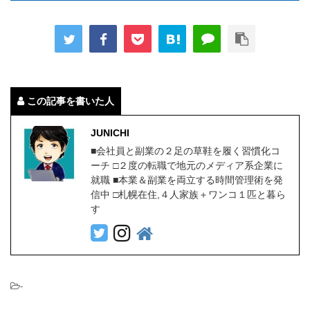
この記事を書いた人
JUNICHI
■会社員と副業の２足の草鞋を履く習慣化コ
ーチ □２度の転職で地元のメディア系企業に
就職 ■本業＆副業を両立する時間管理術を発
信中 □札幌在住,４人家族＋ワンコ１匹と暮ら
す
-