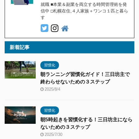
就職 ■本業＆副業を両立する時間管理術を発
信中 □札幌在住,４人家族＋ワンコ１匹と暮ら
す
新着記事
習慣化
朝ランニング習慣化ガイド！三日坊主で
終わらせないための３ステップ
2025/8/4
習慣化
朝5時起きを習慣化する！三日坊主になら
ないための３ステップ
2025/7/30