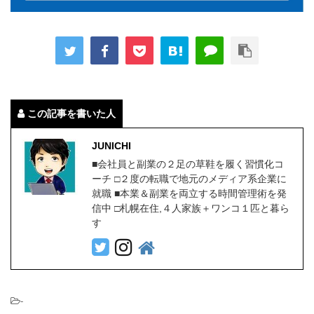
この記事を書いた人
JUNICHI
■会社員と副業の２足の草鞋を履く習慣化コ
ーチ □２度の転職で地元のメディア系企業に
就職 ■本業＆副業を両立する時間管理術を発
信中 □札幌在住,４人家族＋ワンコ１匹と暮ら
す
-