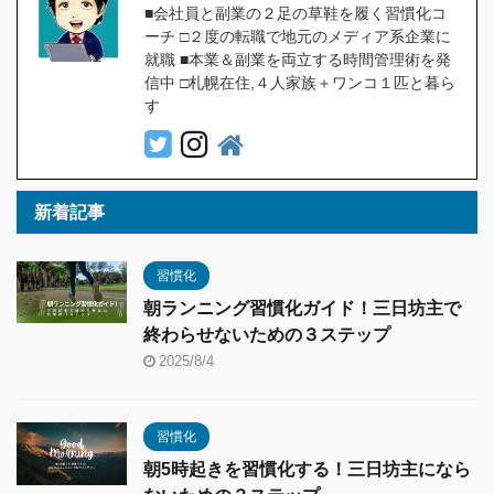
■会社員と副業の２足の草鞋を履く習慣化コ
ーチ □２度の転職で地元のメディア系企業に
就職 ■本業＆副業を両立する時間管理術を発
信中 □札幌在住,４人家族＋ワンコ１匹と暮ら
す
新着記事
習慣化
朝ランニング習慣化ガイド！三日坊主で
終わらせないための３ステップ
2025/8/4
習慣化
朝5時起きを習慣化する！三日坊主になら