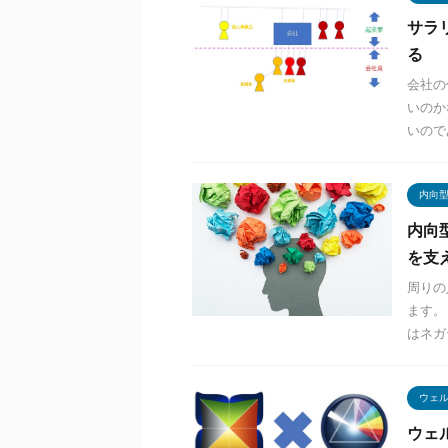
サラ
る
会社の
いのか
いので
内向
内向
を支
周りの
ます。
はネガ
ウェ
ウェ