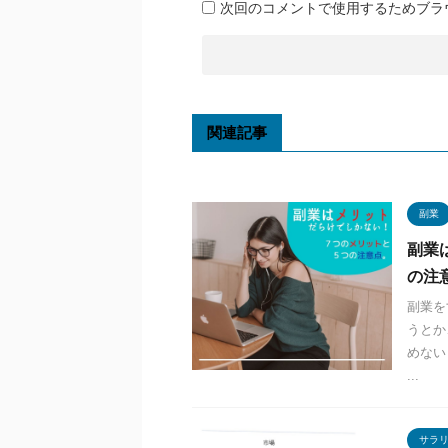
次回のコメントで使用するためブラ
関連記事
副業
副業
の注
副業を
うとか
めない
...
サラ