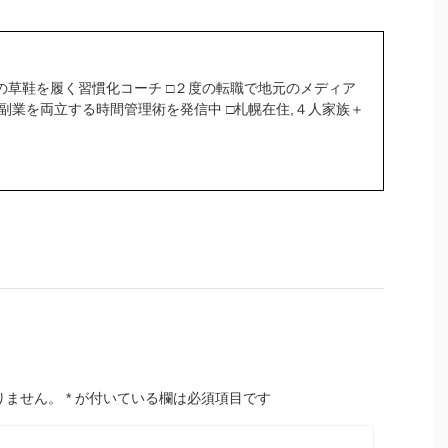
の草鞋を履く習慣化コーチ □２度の転職で地元のメディア
＆副業を両立する時間管理術を発信中 □札幌在住,４人家族＋
りません。
*
が付いている欄は必須項目です