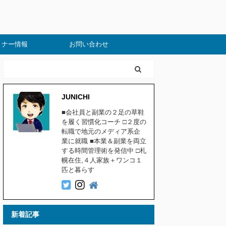
ミナー情報
お問い合わせ
JUNICHI
■会社員と副業の２足の草鞋
を履く習慣化コーチ □２度の
転職で地元のメディア系企
業に就職 ■本業＆副業を両立
する時間管理術を発信中 □札
幌在住,４人家族＋ワンコ１
匹と暮らす
新着記事