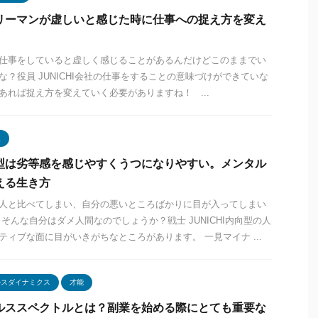
リーマンが虚しいと感じた時に仕事への捉え方を変え
仕事をしていると虚しく感じることがあるんだけどこのままでい
な？役員 JUNICHI会社の仕事をすることの意味づけができていな
あれば捉え方を変えていく必要がありますね！ ...
型
型は劣等感を感じやすくうつになりやすい。メンタル
える生き方
人と比べてしまい、自分の悪いところばかりに目が入ってしまい
 そんな自分はダメ人間なのでしょうか？戦士 JUNICHI内向型の人
ティブな面に目がいきがちなところがあります。 一見マイナ ...
ルスダイナミクス
才能
ルススペクトルとは？副業を始める際にとても重要な