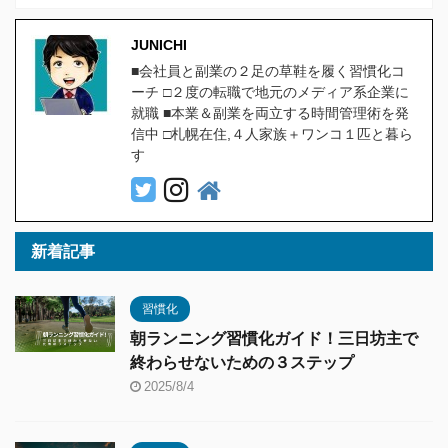
JUNICHI
■会社員と副業の２足の草鞋を履く習慣化コ
ーチ □２度の転職で地元のメディア系企業に
就職 ■本業＆副業を両立する時間管理術を発
信中 □札幌在住,４人家族＋ワンコ１匹と暮ら
す
新着記事
習慣化
朝ランニング習慣化ガイド！三日坊主で
終わらせないための３ステップ
2025/8/4