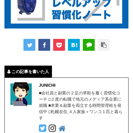
この記事を書いた人
JUNICHI
■会社員と副業の２足の草鞋を履く習慣化コ
ーチ □２度の転職で地元のメディア系企業に
就職 ■本業＆副業を両立する時間管理術を発
信中 □札幌在住,４人家族＋ワンコ１匹と暮ら
す