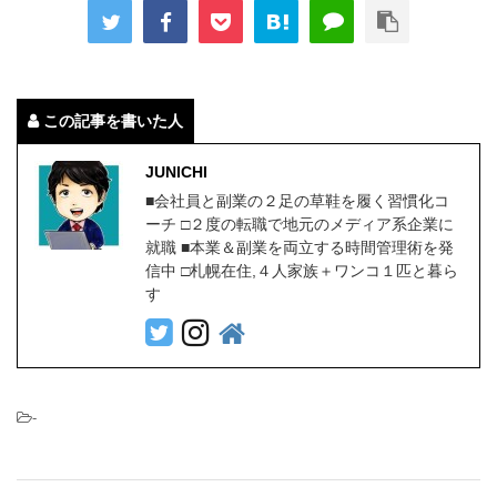
この記事を書いた人
JUNICHI
■会社員と副業の２足の草鞋を履く習慣化コ
ーチ □２度の転職で地元のメディア系企業に
就職 ■本業＆副業を両立する時間管理術を発
信中 □札幌在住,４人家族＋ワンコ１匹と暮ら
す
-