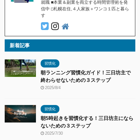
就職 ■本業＆副業を両立する時間管理術を発
信中 □札幌在住,４人家族＋ワンコ１匹と暮ら
す
新着記事
習慣化
朝ランニング習慣化ガイド！三日坊主で
終わらせないための３ステップ
2025/8/4
習慣化
朝5時起きを習慣化する！三日坊主になら
ないための３ステップ
2025/7/30