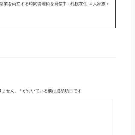
＆副業を両立する時間管理術を発信中 □札幌在住,４人家族＋
りません。
*
が付いている欄は必須項目です