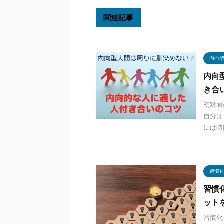
関連記事
内向
内向
き合
初対面
自分は
には時
...
習慣
習慣
ット
習慣化