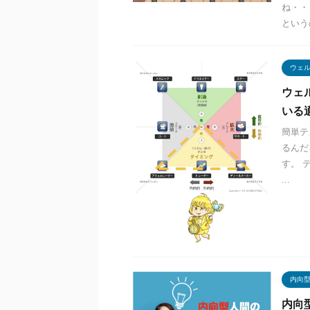
ね・・
という
ウェ
ウェ
いる
簡単テ
るんだ
す。 
...
内向
内向