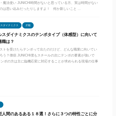
・魔法使い JUNICHI時間がないと思っている方、実は時間がない
のは思い込みだったりしますよ！ 何か新しいこと ...
ルスダイナミクス
才能
ルスダイナミクスのテンポタイプ（体感型）に向いて
適職は？
ストを受けたらテンポって出たのだけど、どんな職業に向いてい
ろう？僧侶 JUNICHI僕もスチールの次にテンポの要素が強いで
テンポの方は主に臨機応変に対応することが求められる現場の仕事
型
型人間のあるある１８選！さらに３つの特性ごとに分