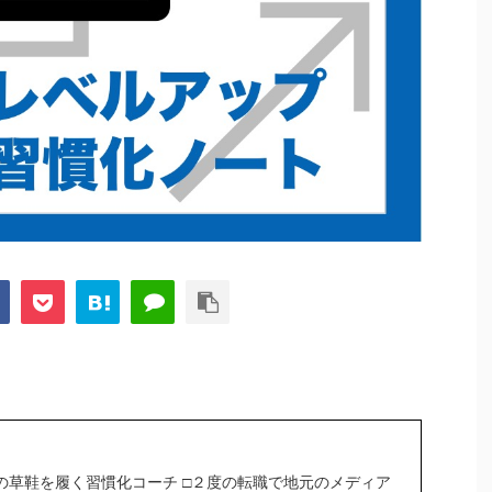
の草鞋を履く習慣化コーチ □２度の転職で地元のメディア