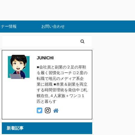
ミナー情報
お問い合わせ
JUNICHI
■会社員と副業の２足の草鞋
を履く習慣化コーチ □２度の
転職で地元のメディア系企
業に就職 ■本業＆副業を両立
する時間管理術を発信中 □札
幌在住,４人家族＋ワンコ１
匹と暮らす
新着記事