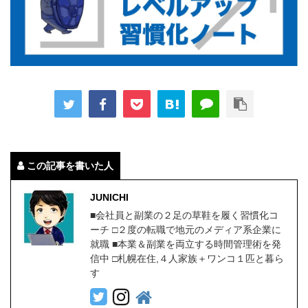
この記事を書いた人
JUNICHI
■会社員と副業の２足の草鞋を履く習慣化コ
ーチ □２度の転職で地元のメディア系企業に
就職 ■本業＆副業を両立する時間管理術を発
信中 □札幌在住,４人家族＋ワンコ１匹と暮ら
す