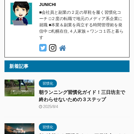
JUNICHI
■会社員と副業の２足の草鞋を履く習慣化コ
ーチ □２度の転職で地元のメディア系企業に
就職 ■本業＆副業を両立する時間管理術を発
信中 □札幌在住,４人家族＋ワンコ１匹と暮ら
す
新着記事
習慣化
朝ランニング習慣化ガイド！三日坊主で
終わらせないための３ステップ
2025/8/4
習慣化