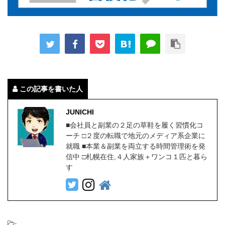
この記事を書いた人
JUNICHI
■会社員と副業の２足の草鞋を履く習慣化コ
ーチ □２度の転職で地元のメディア系企業に
就職 ■本業＆副業を両立する時間管理術を発
信中 □札幌在住,４人家族＋ワンコ１匹と暮ら
す
-