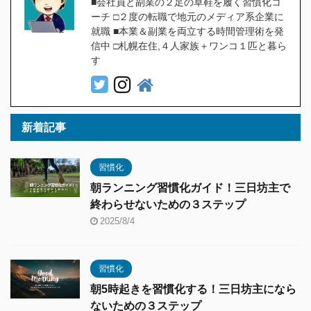
■会社員と副業の２足の草鞋を履く習慣化コ
ーチ □２度の転職で地元のメディア系企業に
就職 ■本業＆副業を両立する時間管理術を発
信中 □札幌在住,４人家族＋ワンコ１匹と暮ら
す
新着記事
習慣化
朝ランニング習慣化ガイド！三日坊主で
終わらせないための３ステップ
2025/8/4
習慣化
朝5時起きを習慣化する！三日坊主になら
ないための３ステップ