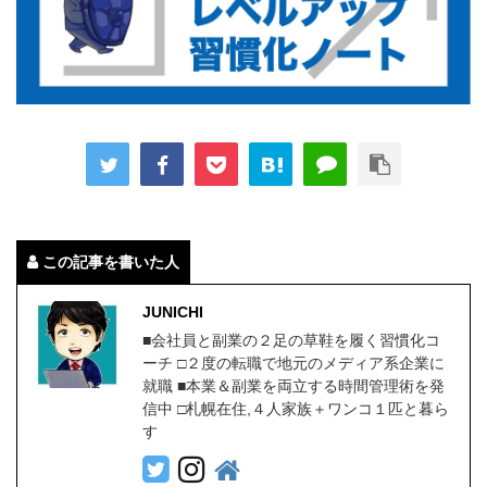
この記事を書いた人
JUNICHI
■会社員と副業の２足の草鞋を履く習慣化コ
ーチ □２度の転職で地元のメディア系企業に
就職 ■本業＆副業を両立する時間管理術を発
信中 □札幌在住,４人家族＋ワンコ１匹と暮ら
す