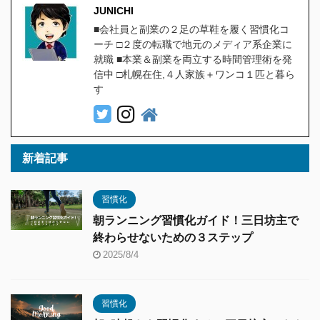
JUNICHI
■会社員と副業の２足の草鞋を履く習慣化コ
ーチ □２度の転職で地元のメディア系企業に
就職 ■本業＆副業を両立する時間管理術を発
信中 □札幌在住,４人家族＋ワンコ１匹と暮ら
す
新着記事
習慣化
朝ランニング習慣化ガイド！三日坊主で
終わらせないための３ステップ
2025/8/4
習慣化