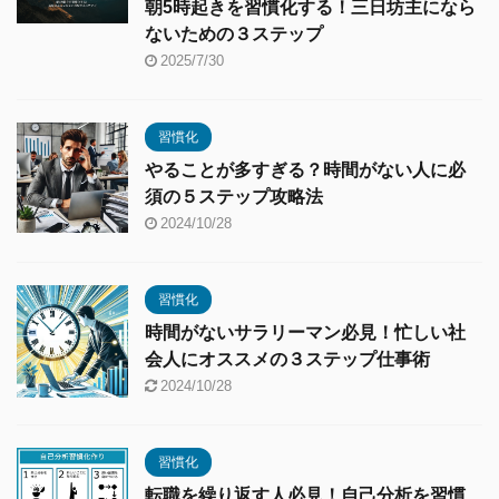
朝5時起きを習慣化する！三日坊主になら
ないための３ステップ
2025/7/30
習慣化
やることが多すぎる？時間がない人に必
須の５ステップ攻略法
2024/10/28
習慣化
時間がないサラリーマン必見！忙しい社
会人にオススメの３ステップ仕事術
2024/10/28
習慣化
転職を繰り返す人必見！自己分析を習慣