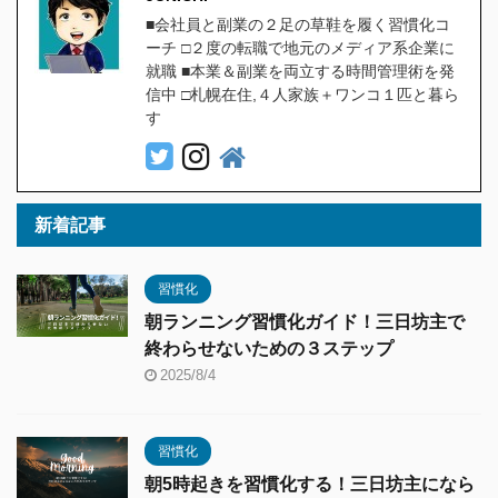
■会社員と副業の２足の草鞋を履く習慣化コ
ーチ □２度の転職で地元のメディア系企業に
就職 ■本業＆副業を両立する時間管理術を発
信中 □札幌在住,４人家族＋ワンコ１匹と暮ら
す
新着記事
習慣化
朝ランニング習慣化ガイド！三日坊主で
終わらせないための３ステップ
2025/8/4
習慣化
朝5時起きを習慣化する！三日坊主になら