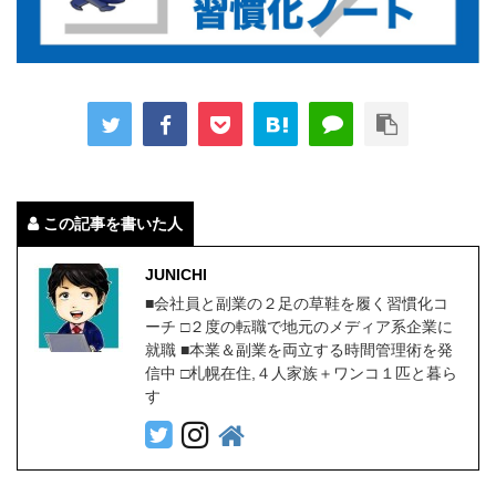
この記事を書いた人
JUNICHI
■会社員と副業の２足の草鞋を履く習慣化コ
ーチ □２度の転職で地元のメディア系企業に
就職 ■本業＆副業を両立する時間管理術を発
信中 □札幌在住,４人家族＋ワンコ１匹と暮ら
す