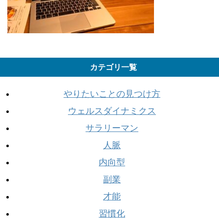
カテゴリ一覧
やりたいことの見つけ方
ウェルスダイナミクス
サラリーマン
人脈
内向型
副業
才能
習慣化