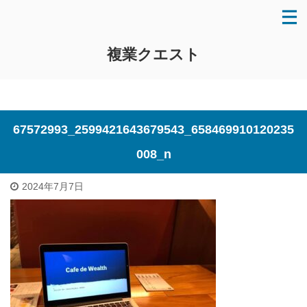
複業クエスト
67572993_2599421643679543_658469910120235
008_n
2024年7月7日