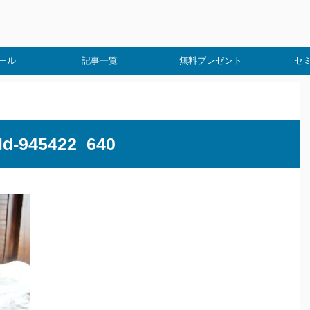
ール
記事一覧
無料プレゼント
セ
ld-945422_640