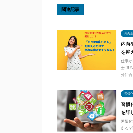
関連記事
内向
内向
を抑
仕事が
士 J
分に合
習慣
習慣
を詳
習慣化
ある？