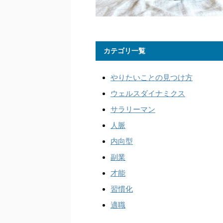
カテゴリ一覧
やりたいことの見つけ方
ウェルスダイナミクス
サラリーマン
人脈
内向型
副業
才能
習慣化
適職