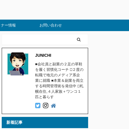
ミナー情報
お問い合わせ
JUNICHI
■会社員と副業の２足の草鞋
を履く習慣化コーチ □２度の
転職で地元のメディア系企
業に就職 ■本業＆副業を両立
する時間管理術を発信中 □札
幌在住,４人家族＋ワンコ１
匹と暮らす
新着記事