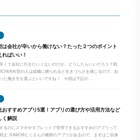
型
型は会社が辛いから働けない？たった２つのポイント
えればいい！
辛くて会社に行きたいくないのだが、どうしたらいいだろう？戦
UNICHI内向型の人は組織に縛られると生きづらさを感じるので、自
った働き方を選ぶといいですね！ 今回は下記の ...
化
化おすすめアプリ5選！アプリの選び方や活用方法など
しく解説
するのにスマホやタブレットで管理できるおすすめのアプリって
戦士 JUNICHIたくさんの種類のアプリがあるので、まずはご自身