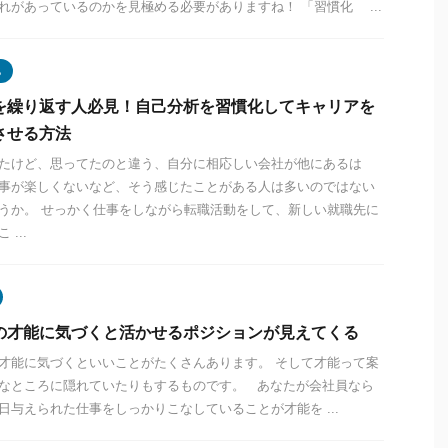
れがあっているのかを見極める必要がありますね！ 「習慣化 ...
化
を繰り返す人必見！自己分析を習慣化してキャリアを
させる方法
たけど、思ってたのと違う、自分に相応しい会社が他にあるは
事が楽しくないなど、そう感じたことがある人は多いのではない
うか。 せっかく仕事をしながら転職活動をして、新しい就職先に
 ...
の才能に気づくと活かせるポジションが見えてくる
才能に気づくといいことがたくさんあります。 そして才能って案
なところに隠れていたりもするものです。 あなたが会社員なら
日与えられた仕事をしっかりこなしていることが才能を ...