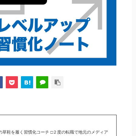
の草鞋を履く習慣化コーチ □２度の転職で地元のメディア