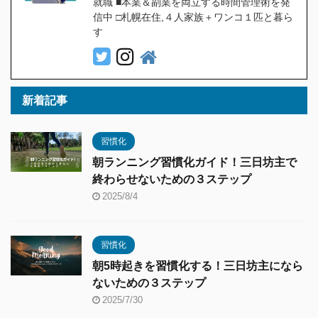
就職 ■本業＆副業を両立する時間管理術を発
信中 □札幌在住,４人家族＋ワンコ１匹と暮ら
す
新着記事
習慣化
朝ランニング習慣化ガイド！三日坊主で
終わらせないための３ステップ
2025/8/4
習慣化
朝5時起きを習慣化する！三日坊主になら
ないための３ステップ
2025/7/30