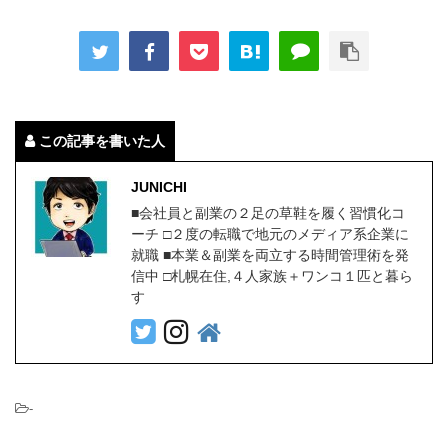
この記事を書いた人
JUNICHI
■会社員と副業の２足の草鞋を履く習慣化コ
ーチ □２度の転職で地元のメディア系企業に
就職 ■本業＆副業を両立する時間管理術を発
信中 □札幌在住,４人家族＋ワンコ１匹と暮ら
す
-