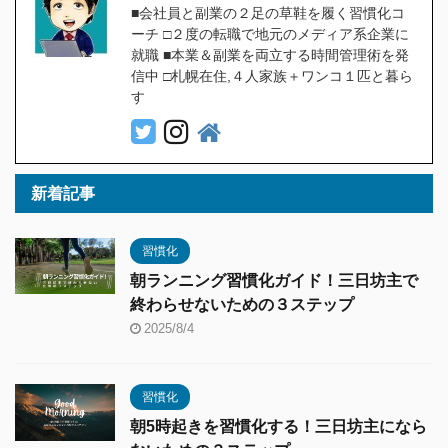
■会社員と副業の２足の草鞋を履く習慣化コ
ーチ □２度の転職で地元のメディア系企業に
就職 ■本業＆副業を両立する時間管理術を発
信中 □札幌在住,４人家族＋ワンコ１匹と暮ら
す
新着記事
習慣化
朝ランニング習慣化ガイド！三日坊主で
終わらせないための３ステップ
2025/8/4
習慣化
朝5時起きを習慣化する！三日坊主になら