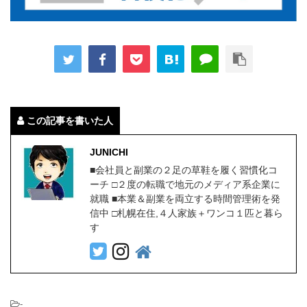
この記事を書いた人
JUNICHI
■会社員と副業の２足の草鞋を履く習慣化コ
ーチ □２度の転職で地元のメディア系企業に
就職 ■本業＆副業を両立する時間管理術を発
信中 □札幌在住,４人家族＋ワンコ１匹と暮ら
す
-