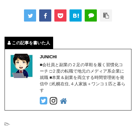
この記事を書いた人
JUNICHI
■会社員と副業の２足の草鞋を履く習慣化コ
ーチ □２度の転職で地元のメディア系企業に
就職 ■本業＆副業を両立する時間管理術を発
信中 □札幌在住,４人家族＋ワンコ１匹と暮ら
す
-