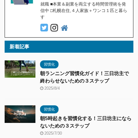
就職 ■本業＆副業を両立する時間管理術を発
信中 □札幌在住,４人家族＋ワンコ１匹と暮ら
す
新着記事
習慣化
朝ランニング習慣化ガイド！三日坊主で
終わらせないための３ステップ
2025/8/4
習慣化
朝5時起きを習慣化する！三日坊主になら
ないための３ステップ
2025/7/30