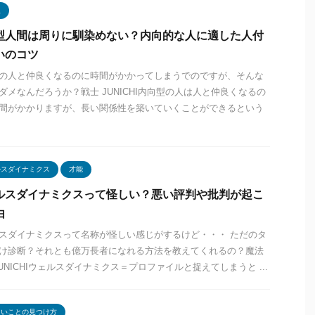
型
型人間は周りに馴染めない？内向的な人に適した人付
いのコツ
の人と仲良くなるのに時間がかかってしまうでのですが、そんな
ダメなんだろうか？戦士 JUNICHI内向型の人は人と仲良くなるの
間がかかりますが、長い関係性を築いていくことができるという
ルスダイナミクス
才能
ルスダイナミクスって怪しい？悪い評判や批判が起こ
由
スダイナミクスって名称が怪しい感じがするけど・・・ ただのタ
け診断？それとも億万長者になれる方法を教えてくれるの？魔法
JUNICHIウェルスダイナミクス＝プロファイルと捉えてしまうと ...
たいことの見つけ方