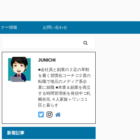
ミナー情報
お問い合わせ
JUNICHI
■会社員と副業の２足の草鞋
を履く習慣化コーチ □２度の
転職で地元のメディア系企
業に就職 ■本業＆副業を両立
する時間管理術を発信中 □札
幌在住,４人家族＋ワンコ１
匹と暮らす
新着記事