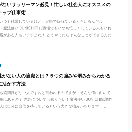
がないサラリーマン必見！忙しい社会人にオススメの
テップ仕事術
いつも残業しているけど、定時で帰れている人もいるんだよ
・魔法使い JUNICHI同じ職場でもいつも忙しくしている人もいれ
裕がある人もいますよね！ どうやったらそんなことができるんだ
性がない人の適職とは？５つの強みや弱みからわかる
に活かす方法
ら協調性がない人ですねと言われるのですが、そんな僕に向いて
事はあるの？ 強みについても知りたい！魔法使い JUNICHI協調性
人は自分に自信を持っているという大きな強みがあります！ ...