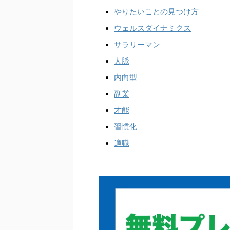
やりたいことの見つけ方
ウェルスダイナミクス
サラリーマン
人脈
内向型
副業
才能
習慣化
適職