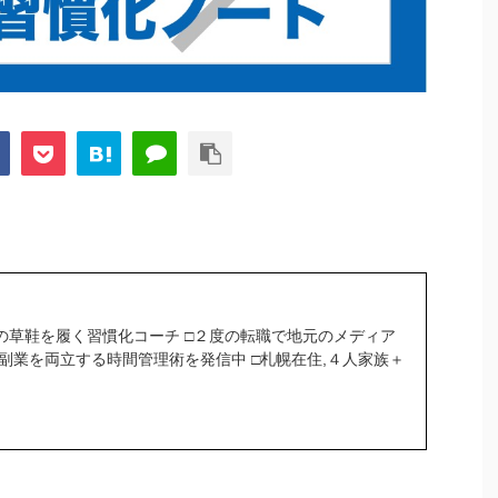
の草鞋を履く習慣化コーチ □２度の転職で地元のメディア
＆副業を両立する時間管理術を発信中 □札幌在住,４人家族＋