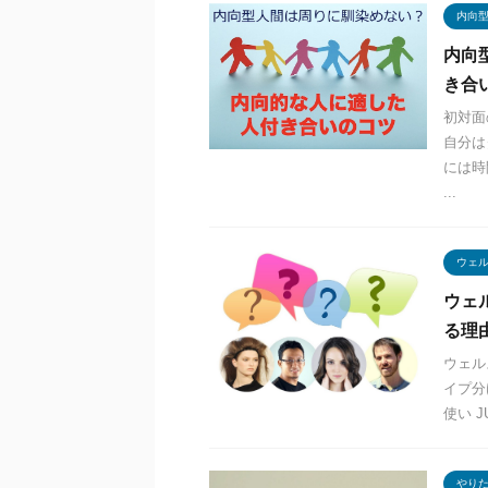
内向
内向
き合
初対面
自分は
には時
...
ウェ
ウェ
る理
ウェル
イプ分
使い 
やり