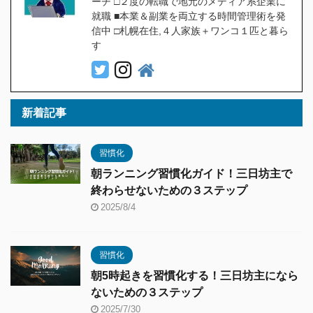
ーチ □２度の転職で地元のメディア系企業に
就職 ■本業＆副業を両立する時間管理術を発
信中 □札幌在住,４人家族＋ワンコ１匹と暮ら
す
新着記事
習慣化
朝ランニング習慣化ガイド！三日坊主で
終わらせないための３ステップ
2025/8/4
習慣化
朝5時起きを習慣化する！三日坊主になら
ないための３ステップ
2025/7/30