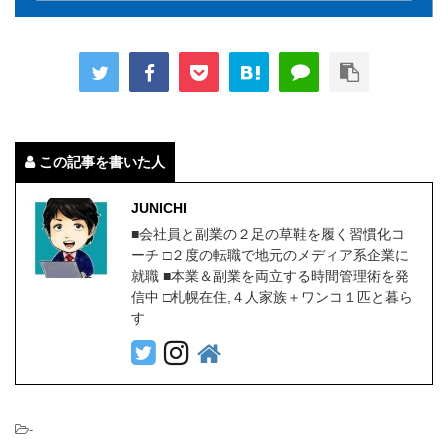
この記事を書いた人
JUNICHI
■会社員と副業の２足の草鞋を履く習慣化コ
ーチ □２度の転職で地元のメディア系企業に
就職 ■本業＆副業を両立する時間管理術を発
信中 □札幌在住,４人家族＋ワンコ１匹と暮ら
す
-