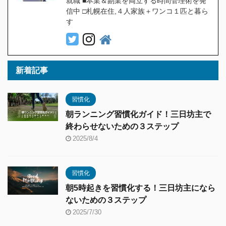
就職 ■本業＆副業を両立する時間管理術を発
信中 □札幌在住,４人家族＋ワンコ１匹と暮ら
す
新着記事
習慣化
朝ランニング習慣化ガイド！三日坊主で
終わらせないための３ステップ
2025/8/4
習慣化
朝5時起きを習慣化する！三日坊主になら
ないための３ステップ
2025/7/30