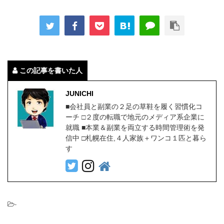
この記事を書いた人
JUNICHI
■会社員と副業の２足の草鞋を履く習慣化コ
ーチ □２度の転職で地元のメディア系企業に
就職 ■本業＆副業を両立する時間管理術を発
信中 □札幌在住,４人家族＋ワンコ１匹と暮ら
す
-