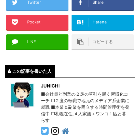
Twitter
Share
Pocket
Hatena
LINE
コピーする
この記事を書いた人
JUNICHI
■会社員と副業の２足の草鞋を履く習慣化コ
ーチ □２度の転職で地元のメディア系企業に
就職 ■本業＆副業を両立する時間管理術を発
信中 □札幌在住,４人家族＋ワンコ１匹と暮
らす